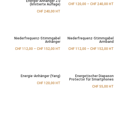
Energie-Anhänger 2.0
CHF
120,00
–
CHF
240,00
HT
(limitierte Auflage)
CHF
240,00
HT
Niederfrequenz-Stimmgabel
Niederfrequenz-Stimmgabel
Anhänger
Armband
CHF
112,00
–
CHF
152,00
HT
CHF
112,00
–
CHF
152,00
HT
Energie-Anhänger (Yang)
Energetischer Diapason
Protector für Smartphones
CHF
120,00
HT
CHF
55,00
HT