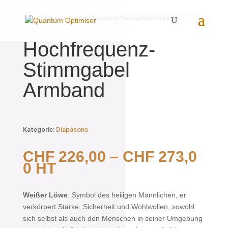
Start
/
Diapasons
/ Hochfrequenz-Stimmgabel Armband
Hochfrequenz-
Stimmgabel
Armband
Kategorie:
Diapasons
CHF
226,00
–
CHF
273,0
0
HT
Weißer Löwe
: Symbol des heiligen Männlichen, er
verkörpert Stärke, Sicherheit und Wohlwollen, sowohl
sich selbst als auch den Menschen in seiner Umgebung